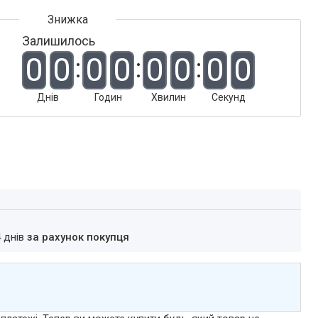
Залишилось
0
0
0
0
0
0
0
0
Днів
Годин
Хвилин
Секунд
4 днів
за рахунок покупця