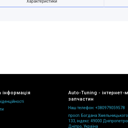
Характеристики
 інформація
Auto-Tuning - інтернет-
запчастин
іденційності
Наш телефон: +380979059578
ти
просп. Богдана Хмельницького б
133, індекс: 49000 Дніпропетро
Дніпро, Україна