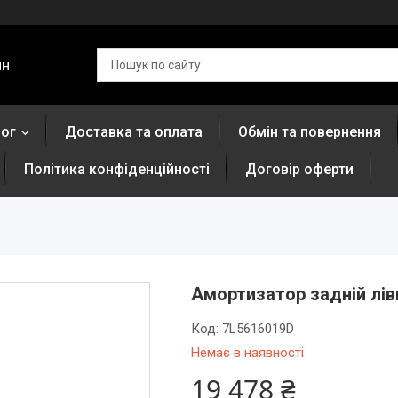
ин
лог
Доставка та оплата
Обмін та повернення
Політика конфіденційності
Договір оферти
Амортизатор задній ліви
Код:
7L5616019D
Немає в наявності
19 478 ₴