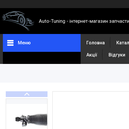
Auto-Tuning - інтернет-магазин запчаст
Меню
Головна
Ката
Акції
Відгуки
Каталог
Про нас
Контакти
Доставка та оплата
Повернення та обмін
Відгуки
Акції
Політика конфіденційності