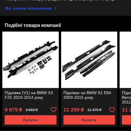
Всі умови повернення
Подібні товари компанії
Підніжки (V1) на BMW X3
Підніжки на BMW X1 E84
Підн
F25 2010-2014 року
2009-2015 року
Benz
2011
9 675
11 250
11 
₴
₴
9 869 ₴
11 475 ₴
Купити
Купити