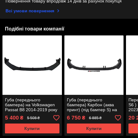
Повернення товару впродовж 14 днів за рахунок покупця
Всі умови повернення
Подібні товари компанії
Губа (переднього
Губа (переднього
Пере
бампера) на Volkswagen
бампера) Карбон (аква
S6 )
Passat B8 2014-2019 року
принт) (під бампер S) на
2023
Audi A4 B9 2019-2023 року
5 400
6 750
20 
₴
₴
5 508 ₴
6 885 ₴
Купити
Купити