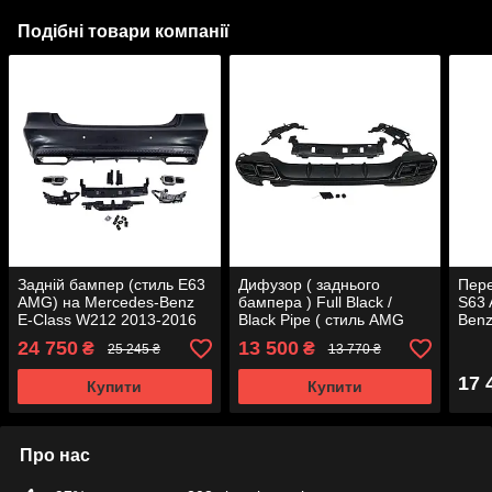
Подібні товари компанії
Задній бампер (стиль E63
Дифузор ( заднього
Пере
AMG) на Mercedes-Benz
бампера ) Full Black /
S63 
E-Class W212 2013-2016
Black Pipe ( стиль AMG
Benz
року
E63 ) на мерседес E-клас
2013
24 750
13 500
₴
₴
25 245 ₴
13 770 ₴
W212 2013-2016 року
17 
Купити
Купити
Про нас