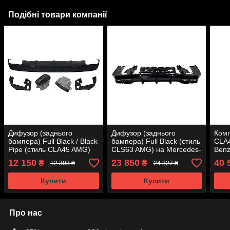
Подібні товари компанії
Дифузор (заднього
Дифузор (заднього
Комп
бампера) Full Black / Black
бампера) Full Black (стиль
CLA4
Pipe (стиль CLA45 AMG)
CLS63 AMG) на Mercedes-
Benz
на Mercedes-Benz CLA-
Benz CLS-Class C257
2013
12 150
23 850
40 
₴
₴
12 393 ₴
24 327 ₴
Class C117 2013-2017
2018-2022 року
року
Купити
Купити
Про нас