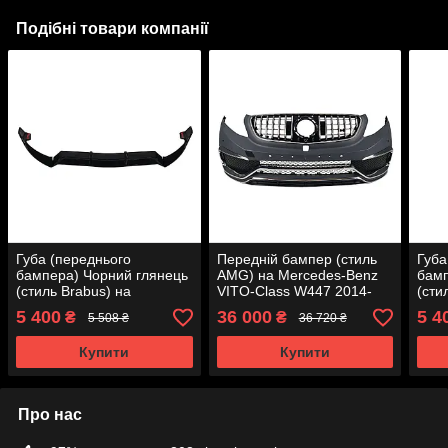
Подібні товари компанії
Губа (переднього
Передній бампер (стиль
Губа
бампера) Чорний глянець
AMG) на Mercedes-Benz
бамп
(стиль Brabus) на
VITO-Class W447 2014-
(сти
Mercedes-Benz C-Class
2019 року
Merc
5 400
36 000
5 4
₴
₴
5 508 ₴
36 720 ₴
W205 2014-2018 року
W205
Купити
Купити
Про нас