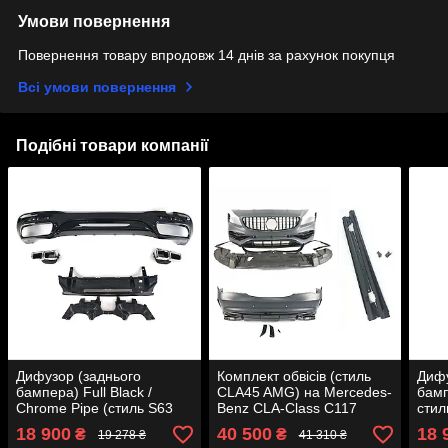
Умови повернення
Повернення товару впродовж 14 днів за рахунок покупця
Всі умови повернення
Подібні товари компанії
Дифузор (заднього
Комплект обвісів (стиль
Дифу
бампера) Full Black /
CLA45 AMG) на Mercedes-
бамп
Chrome Pipe (стиль S63
Benz CLA-Class C117
стил
AMG) на Mercedes-Benz
2013-2017 року
мерс
18 900
40 500
18 
₴
₴
19 278 ₴
41 310 ₴
S-Class W222 2017-2020
C217