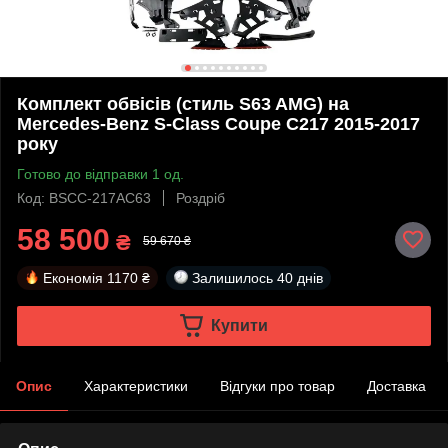
Комплект обвісів (стиль S63 AMG) на
Mercedes-Benz S-Class Coupe C217 2015-2017
року
Готово до відправки 1 од.
Код: BSCC-217AC63
Роздріб
58 500
₴
59 670 ₴
Економія
1170 ₴
Залишилось
40 днів
Купити
Опис
Характеристики
Відгуки про товар
Доставка