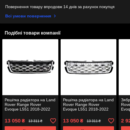
Повернення товару впродовж 14 днів за рахунок покупця
Всі умови повернення
Подібні товари компанії
Решітка радіатора на Land
Решітка радіатора на Land
Зябр
Rover Range Rover
Rover Range Rover
Rove
Evoque L551 2018-2022
Evoque L551 2018-2022
Evoq
року
року
року
13 050
13 050
2 9
₴
₴
13 311 ₴
13 311 ₴