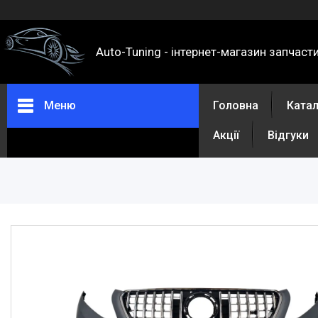
Auto-Tuning - інтернет-магазин запчаст
Меню
Головна
Ката
Акції
Відгуки
Каталог
Про нас
Контакти
Доставка та оплата
Повернення та обмін
Відгуки
Акції
Політика конфіденційності