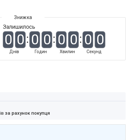
Залишилось
0
0
0
0
0
0
0
0
Днів
Годин
Хвилин
Секунд
нів
за рахунок покупця