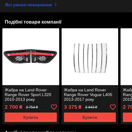
Всі умови повернення
Подібні товари компанії
Жабра на Land Rover
Жабра на Land Rover
Жабр
Range Rover Sport L320
Range Rover Vogue L405
Rang
2010-2013 року
2013-2017 року
2010
2 700
3 375
2 7
₴
₴
2 754 ₴
3 443 ₴
Купити
Купити