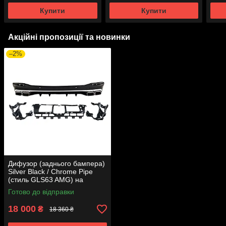
року
Купити
Купити
Акційні пропозиції та новинки
–2%
Дифузор (заднього бампера)
Silver Black / Chrome Pipe
(стиль GLS63 AMG) на
Mercedes-Benz GLS-Class
Готово до відправки
X167 2019-2023 року
18 000
₴
18 360 ₴