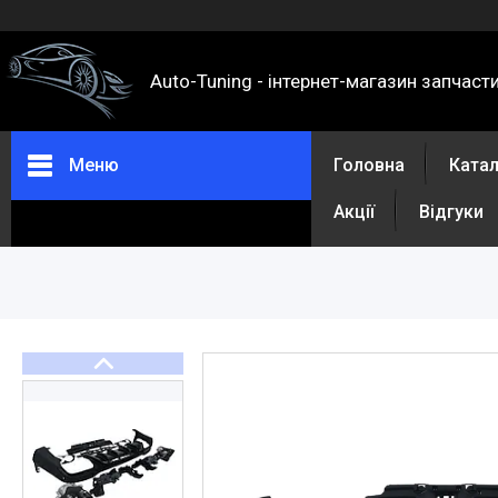
Auto-Tuning - інтернет-магазин запчаст
Меню
Головна
Ката
Акції
Відгуки
Каталог
Про нас
Контакти
Доставка та оплата
Повернення та обмін
Відгуки
Акції
Політика конфіденційності