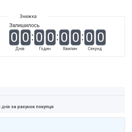
Залишилось
0
0
0
0
0
0
0
0
Днів
Годин
Хвилин
Секунд
4 днів
за рахунок покупця