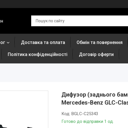
ин
лог
Доставка та оплата
Обмін та повернення
Політика конфіденційності
Договір оферти
Дифузор (заднього бампе
Mercedes-Benz GLC-Clas
Код:
BGLC-C25343
Готово до відправки 1 од.