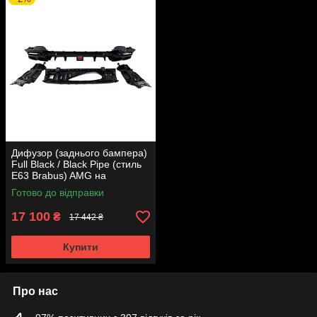
Дифузор (заднього бампера)
Full Black / Black Pipe (стиль
E63 Brabus) AMG на
Mercedes-Benz E-Class W213
Готово до відправки
2016-2020 року
17 100
₴
17 442 ₴
Купити
Про нас