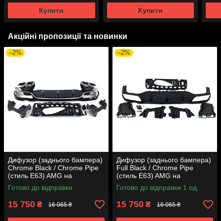
року
року
Купити
Купити
Акційні пропозиції та новинки
–2%
–2%
Дифузор (заднього бампера)
Дифузор (заднього бампера)
Chrome Black / Chrome Pipe
Full Black / Chrome Pipe
(стиль E63) AMG на
(стиль E63) AMG на
Mercedes-Benz E-Class W213
Mercedes-Benz E-Class W213
Готово до відправки
Готово до відправки 1 од.
2016-2020 року
2016-2020 року
15 750
15 750
₴
₴
16 065 ₴
16 065 ₴