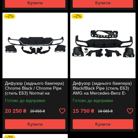
Купити
Купити
–2%
–2%
Дифузор (заднього бампера)
Дифузор (заднього бампера)
Chrome Black / Chrome Pipe
Black/Black Pipe (стиль E63)
(стиль E63) Normal на
AMG на Mercedes-Benz E-
Mercedes-Benz E-Class W213
Class W213 2016-2020 року
Готово до відправки
Готово до відправки
2016-2020 року
20 250
15 750
₴
₴
20 655 ₴
16 065 ₴
Купити
Купити
–2%