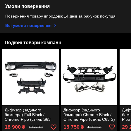
Умови повернення
Повернення товару впродовж 14 днів за рахунок покупця
Всі умови повернення
Подібні товари компанії
Дифузор (заднього
Дифузор (заднього
Дифу
бампера) Full Black /
бампера) Chrome Black /
бамп
Chrome Pipe (стиль S63
Chrome Pipe (стиль C63 S)
Pipe
AMG) на Mercedes-Benz
Sedan на Mercedes-Benz
Merc
18 900
15 750
29 
₴
₴
19 278 ₴
16 065 ₴
S-Class W222 2017-2020
C-Class W205 2018-2021
W223