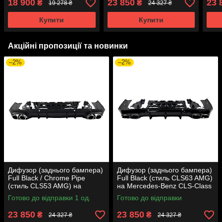
18 900
23 850
23 
₴
₴
19 278 ₴
24 327 ₴
S-Class W222 2017-2020
2018-2022 року
CLS-
року
2022
Купити
Купити
Акційні пропозиції та новинки
–2%
–2%
Дифузор (заднього бампера)
Дифузор (заднього бампера)
Full Black / Chrome Pipe
Full Black (стиль CLS63 AMG)
(стиль CLS53 AMG) на
на Mercedes-Benz CLS-Class
Mercedes-Benz CLS-Class
C257 2018-2022 року
Готово до відправки 1 од.
Готово до відправки
C257 2018-2022 року
23 850
23 850
₴
₴
24 327 ₴
24 327 ₴