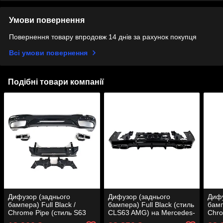
Умови повернення
Повернення товару впродовж 14 днів за рахунок покупця
Всі умови повернення
Подібні товари компанії
Дифузор (заднього
Дифузор (заднього
Дифу
бампера) Full Black /
бампера) Full Black (стиль
бамп
Chrome Pipe (стиль S63
CLS63 AMG) на Mercedes-
Chro
AMG) на Mercedes-Benz
Benz CLS-Class C257
AMG)