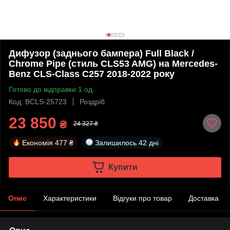
Дифузор (заднього бампера) Full Black /
Chrome Pipe (стиль CLS53 AMG) на Mercedes-
Benz CLS-Class C257 2018-2022 року
Готово до відправки 1 од.
Код: BCLS-25723
Роздріб
23 850
₴
24 327 ₴
Економія
477 ₴
Залишилось
42 дні
Купити
Опис
Характеристики
Відгуки про товар
Доставка