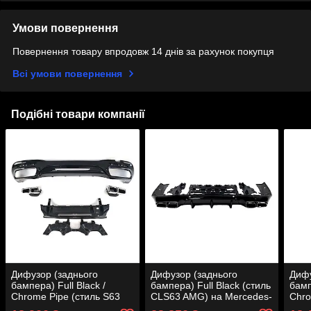
Умови повернення
Повернення товару впродовж 14 днів за рахунок покупця
Всі умови повернення
Подібні товари компанії
Дифузор (заднього
Дифузор (заднього
Дифу
бампера) Full Black /
бампера) Full Black (стиль
бамп
Chrome Pipe (стиль S63
CLS63 AMG) на Mercedes-
Chro
AMG) на Mercedes-Benz
Benz CLS-Class C257
AMG)