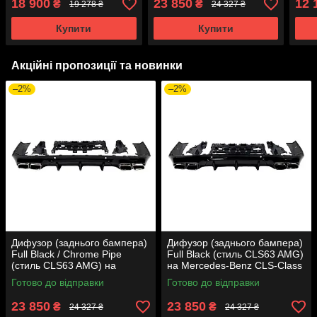
18 900
23 850
12 
₴
₴
19 278 ₴
24 327 ₴
S-Class W222 2017-2020
2018-2022 року
CLA-
року
2019
Купити
Купити
Акційні пропозиції та новинки
–2%
–2%
Дифузор (заднього бампера)
Дифузор (заднього бампера)
Full Black / Chrome Pipe
Full Black (стиль CLS63 AMG)
(стиль CLS63 AMG) на
на Mercedes-Benz CLS-Class
Mercedes-Benz CLS-Class
C257 2018-2022 року
Готово до відправки
Готово до відправки
C257 2018-2022 року
23 850
23 850
₴
₴
24 327 ₴
24 327 ₴