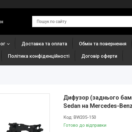
ин
лог
Доставка та оплата
Обмін та повернення
Політика конфіденційності
Договір оферти
Дифузор (заднього бампе
Sedan на Mercedes-Benz
Код:
BW205-150
Готово до відправки