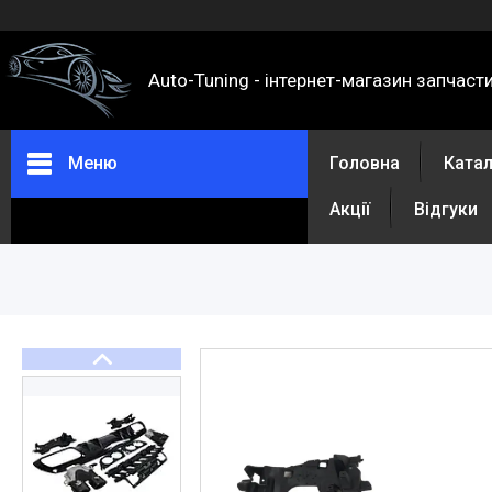
Auto-Tuning - інтернет-магазин запчаст
Меню
Головна
Ката
Акції
Відгуки
Каталог
Про нас
Контакти
Доставка та оплата
Повернення та обмін
Відгуки
Акції
Політика конфіденційності