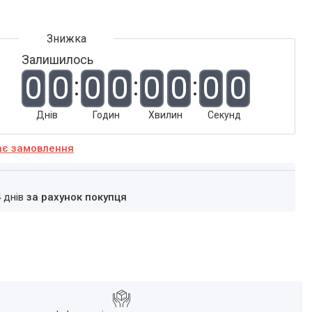
Залишилось
0
0
0
0
0
0
0
0
Днів
Годин
Хвилин
Секунд
ає замовлення
4 днів
за рахунок покупця