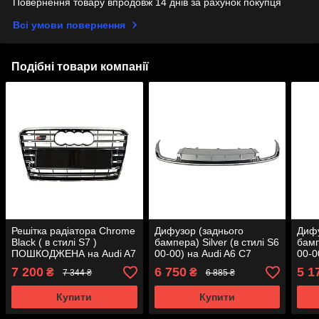
Повернення товару впродовж 14 днів за рахунок покупця
Всі умови повернення
Подібні товари компанії
Решітка радіатора Chrome
Дифузор (заднього
Дифу
Black ( в стилі S7 )
бампера) Silver (в стилі S6
бамп
ПОШКОДЖЕНА на Audi A7
00-00) на Audi A6 C7
00-0
4G 2010-2014 року
2014-2018 року
2011
7 200
6 750
5 1
₴
₴
7 344 ₴
6 885 ₴
Купити
Купити