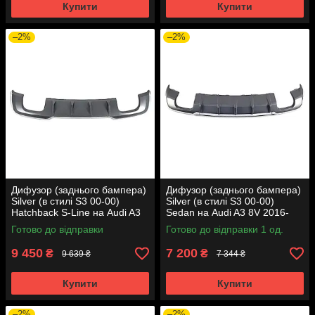
Купити
Купити
–2%
–2%
Дифузор (заднього бампера)
Дифузор (заднього бампера)
Silver (в стилі S3 00-00)
Silver (в стилі S3 00-00)
Hatchback S-Line на Audi A3
Sedan на Audi A3 8V 2016-
8V 2016-2020
2020 року
Готово до відправки
Готово до відправки 1 од.
9 450
7 200
₴
₴
9 639 ₴
7 344 ₴
Купити
Купити
–2%
–2%