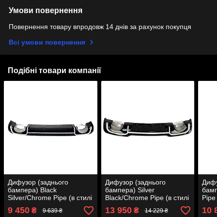
Умови повернення
Повернення товару впродовж 14 днів за рахунок покупця
Всі умови повернення
Подібні товари компанії
Дифузор (заднього
Дифузор (заднього
Дифу
бампера) Black
бампера) Silver
бамп
Silver/Chrome Pipe (в стилі
Black/Chrome Pipe (в стилі
Pipe
RS3) Hatchback на Audi A3
RS3) Hatchback Audi A3 8V
на A
9 450
13 950
10 
₴
₴
9 639 ₴
14 229 ₴
8V 2012-2016 року
2016-2020 року
року