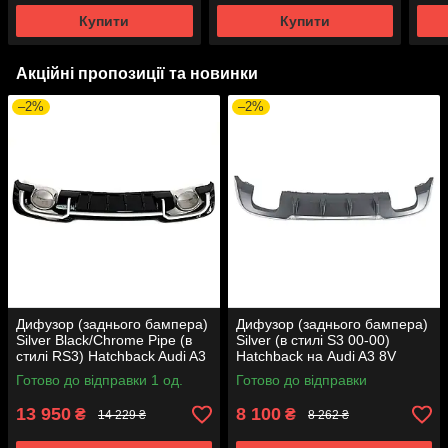
Купити
Купити
Акційні пропозиції та новинки
–2%
–2%
Дифузор (заднього бампера)
Дифузор (заднього бампера)
Silver Black/Chrome Pipe (в
Silver (в стилі S3 00-00)
стилі RS3) Hatchback Audi A3
Hatchback на Audi A3 8V
8V 2016-2020 року
2016-2020
Готово до відправки 1 од.
Готово до відправки
13 950
8 100
₴
₴
14 229 ₴
8 262 ₴