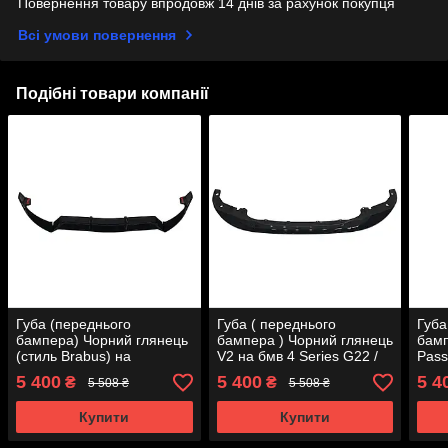
Повернення товару впродовж 14 днів за рахунок покупця
Всі умови повернення
Подібні товари компанії
Губа (переднього
Губа ( переднього
Губа
бампера) Чорний глянець
бампера ) Чорний глянець
бамп
(стиль Brabus) на
V2 на бмв 4 Series G22 /
Pass
Mercedes-Benz C-Class
G23 2020-2024 року
5 400
5 400
5 4
₴
₴
5 508 ₴
5 508 ₴
W205 2014-2018 року
Купити
Купити