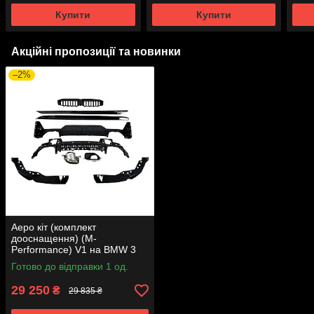
Купити
Купити
Акційні пропозиції та новинки
–2%
Аеро кіт (комплект
дооснащення) (M-
Performance) V1 на BMW 3
Series G20/G21 2022-2024
Готово до відправки 1 од.
року
29 250
₴
29 835 ₴