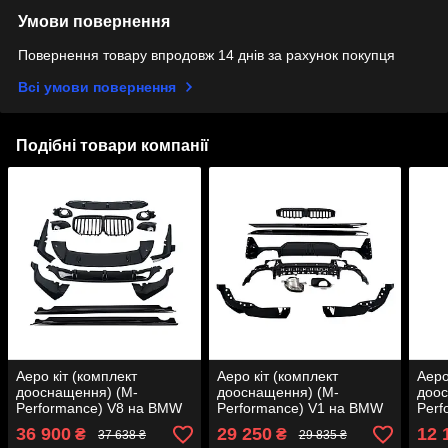
Умови повернення
Повернення товару впродовж 14 днів за рахунок покупця
Всі умови повернення
Подібні товари компанії
Аеро кіт (комплект
Аеро кіт (комплект
Аеро
дооснащення) (M-
дооснащення) (M-
доос
Performance) V8 на BMW
Performance) V1 на BMW
Perf
X7 G07 2018-2022 року
3 Series G20/G21 2022-
3 Se
36 900
29 250
12 
₴
₴
37 638 ₴
29 835 ₴
2024 року
2022