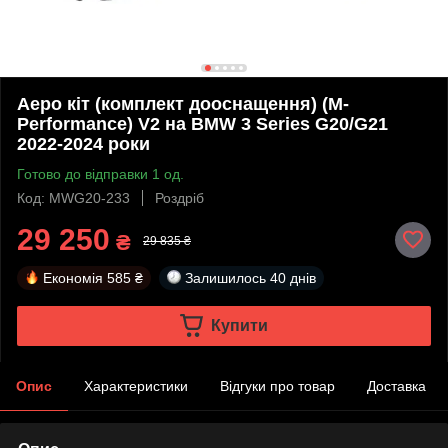
Аеро кіт (комплект дооснащення) (M-
Performance) V2 на BMW 3 Series G20/G21
2022-2024 роки
Готово до відправки 1 од.
Код: MWG20-233
Роздріб
29 250
₴
29 835 ₴
Економія
585 ₴
Залишилось
40 днів
Купити
Опис
Характеристики
Відгуки про товар
Доставка