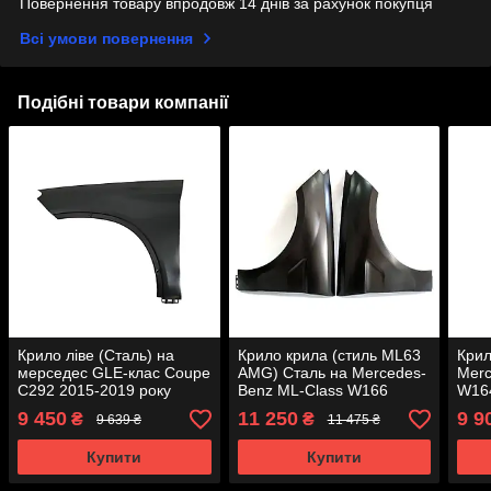
Повернення товару впродовж 14 днів за рахунок покупця
Всі умови повернення
Подібні товари компанії
Крило ліве (Сталь) на
Крило крила (стиль ML63
Крил
мерседес GLE-клас Coupe
AMG) Сталь на Mercedes-
Merc
C292 2015-2019 року
Benz ML-Class W166
W164
2011-2015 року
9 450
11 250
9 9
₴
₴
9 639 ₴
11 475 ₴
Купити
Купити