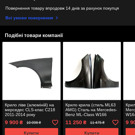
Повернення товару впродовж 14 днів за рахунок покупця
Всі умови повернення
Подібні товари компанії
Крило ліве (алюміній) на
Крило крила (стиль ML63
Крил
мерседес CLS-клас C218
AMG) Сталь на Mercedes-
Merc
2011-2014 року
Benz ML-Class W166
W164
2011-2015 року
9 900
11 250
9 9
₴
₴
10 098 ₴
11 475 ₴
Купити
Купити