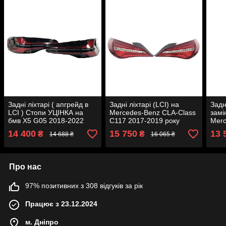
Задні ліхтарі ( апгрейд в
Задні ліхтарі (LCI) на
Задн
LCI ) Стопи УЦІНКА на
Mercedes-Benz CLA-Class
замі
бмв X5 G05 2018-2022
C117 2017-2019 року
Merc
року
W212
14 400
15 750
13 
₴
₴
14 688 ₴
16 065 ₴
Про нас
97% позитивних з 308 відгуків за рік
Працює з 23.12.2024
м. Дніпро