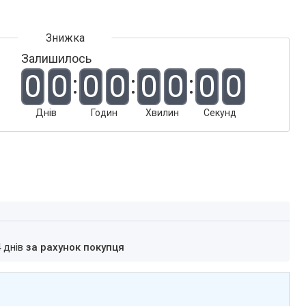
Залишилось
0
0
0
0
0
0
0
0
Днів
Годин
Хвилин
Секунд
4 днів
за рахунок покупця