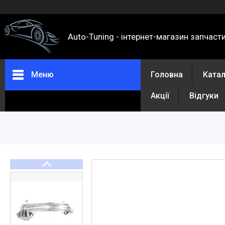
Auto-Tuning - інтернет-магазин запчаст
Меню
Головна
Ката
Акції
Відгуки
Каталог
Про нас
Контакти
Доставка та оплата
Повернення та обмін
Відгуки
Акції
Політика конфіденційності