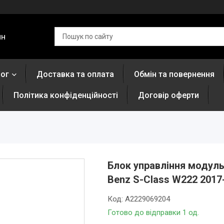
ин
лог
Доставка та оплата
Обмін та повернення
Політика конфіденційності
Договір оферти
Блок управління модуль
Benz S-Class W222 2017
Код:
A2229069204
Готово до відправки 1 од.