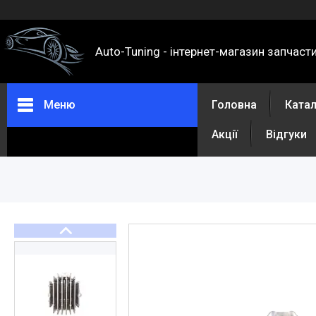
Auto-Tuning - інтернет-магазин запчаст
Меню
Головна
Ката
Акції
Відгуки
Каталог
Про нас
Контакти
Доставка та оплата
Повернення та обмін
Відгуки
Акції
Політика конфіденційності