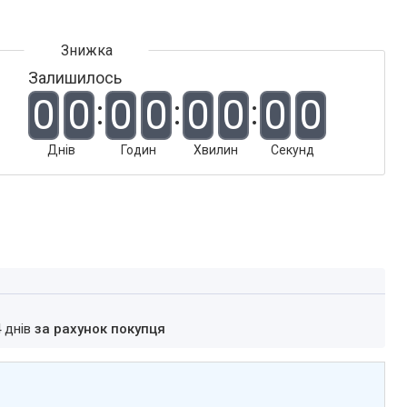
Залишилось
0
0
0
0
0
0
0
0
Днів
Годин
Хвилин
Секунд
4 днів
за рахунок покупця