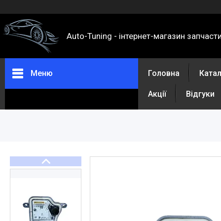
Auto-Tuning - інтернет-магазин запчаст
Меню
Головна
Ката
Акції
Відгуки
Каталог
Про нас
Контакти
Доставка та оплата
Повернення та обмін
Відгуки
Акції
Політика конфіденційності