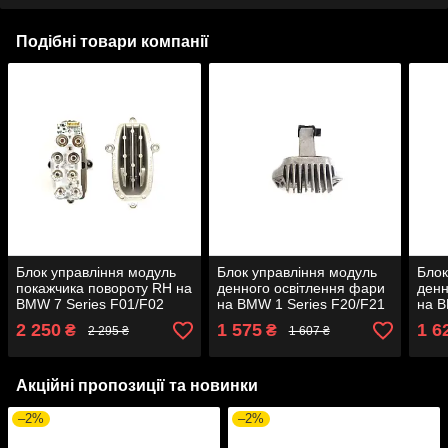
Подібні товари компанії
Блок управління модуль
Блок управління модуль
Блок
покажчика повороту RH на
денного освітлення фари
денн
BMW 7 Series F01/F02
на BMW 1 Series F20/F21
на B
2008-2015 року
2011-2015 року
2008
2 250
1 575
1 6
₴
₴
2 295 ₴
1 607 ₴
Акційні пропозиції та новинки
–2%
–2%