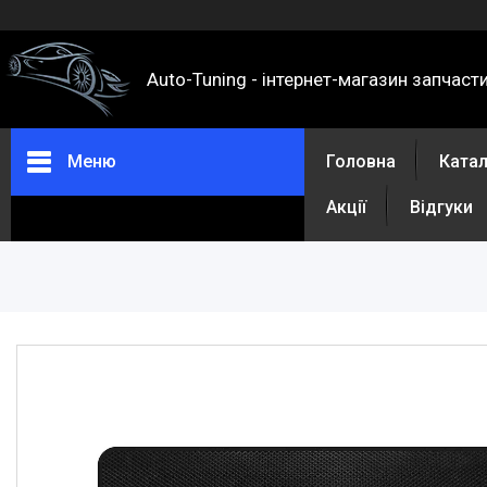
Auto-Tuning - інтернет-магазин запчаст
Меню
Головна
Ката
Акції
Відгуки
Каталог
Про нас
Контакти
Доставка та оплата
Повернення та обмін
Відгуки
Акції
Політика конфіденційності