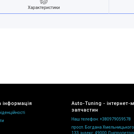
Характеристики
 інформація
Auto-Tuning - інтернет-
запчастин
іденційності
Наш телефон: +380979059578
ти
просп. Богдана Хмельницького б
133, індекс: 49000 Дніпропетро