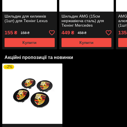
Шильдик для килимків
Шильдик AMG (15см
AMG
(1шт) для Тюнінг Lexus
нержавіюча сталь) для
алюм
Тюнінг Mercedes
(1шт
Mer
155
449
135
₴
₴
158 ₴
458 ₴
Купити
Купити
Акційні пропозиції та новинки
–2%