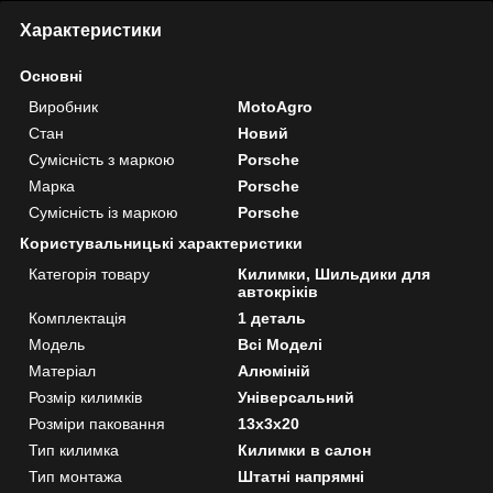
Характеристики
Основні
Виробник
MotoAgro
Стан
Новий
Сумісність з маркою
Porsche
Марка
Porsche
Сумісність із маркою
Porsche
Користувальницькі характеристики
Категорія товару
Килимки, Шильдики для
автокріків
Комплектація
1 деталь
Мoдель
Всі Моделі
Матеріал
Алюміній
Розмір килимків
Універсальний
Розміри паковання
13x3x20
Тип килимка
Килимки в салон
Тип монтажа
Штатні напрямні