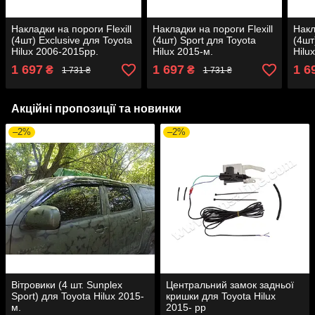
Накладки на пороги Flexill
Накладки на пороги Flexill
Накл
(4шт) Exclusive для Toyota
(4шт) Sport для Toyota
(4шт
Hilux 2006-2015рр.
Hilux 2015-м.
Hilu
1 697
1 697
1 6
₴
₴
1 731 ₴
1 731 ₴
Акційні пропозиції та новинки
–2%
–2%
Вітровики (4 шт. Sunplex
Центральний замок задньої
Sport) для Toyota Hilux 2015-
кришки для Toyota Hilux
м.
2015- рр