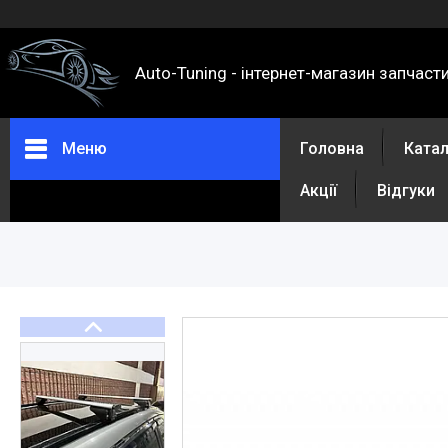
Auto-Tuning - інтернет-магазин запчаст
Меню
Головна
Ката
Акції
Відгуки
Каталог
Про нас
Контакти
Доставка та оплата
Повернення та обмін
Відгуки
Акції
Політика конфіденційності