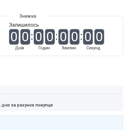
Залишилось
0
0
0
0
0
0
0
0
Днів
Годин
Хвилин
Секунд
4 днів
за рахунок покупця