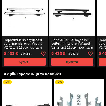
Перемички на вбудовані
Перемички на вбудовані
Пере
рейлінги під ключ Wizard
рейлінги під ключ Wizard
рейл
V2 (2 шт) 115см, сірі для
V2 (2 шт.) 115см, чорні для
V2 (
Audi Q5 2017-2025р.
Audi Q5 2017-2025рр.
Audi
5 433
5 433
5 4
₴
₴
5 542 ₴
5 542 ₴
Купити
Купити
Акційні пропозиції та новинки
–2%
–2%