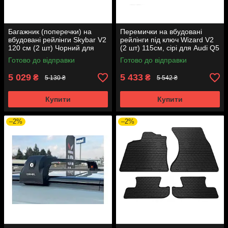
Багажник (поперечки) на
Перемички на вбудовані
вбудовані рейлінги Skybar V2
рейлінги під ключ Wizard V2
120 см (2 шт) Чорний для
(2 шт) 115см, сірі для Audi Q5
Ауди Q5 2008-2017рр.
2008-2017рр.
Готово до відправки
Готово до відправки
5 029
5 433
₴
₴
5 130 ₴
5 542 ₴
Купити
Купити
–2%
–2%