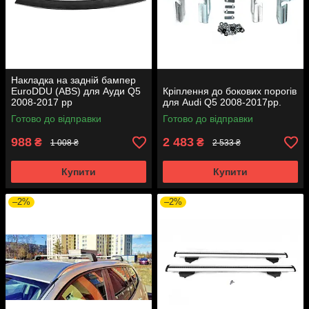
Накладка на задній бампер
EuroDDU (ABS) для Ауди Q5
Кріплення до бокових порогів
2008-2017 рр
для Audi Q5 2008-2017рр.
Готово до відправки
Готово до відправки
988
2 483
₴
₴
1 008 ₴
2 533 ₴
Купити
Купити
–2%
–2%