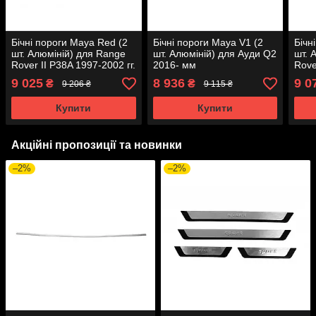
Бічні пороги Maya Red (2
Бічні пороги Maya V1 (2
Бічн
шт. Алюміній) для Range
шт. Алюміній) для Ауди Q2
шт. 
Rover II P38A 1997-2002 гг.
2016- мм
Rove
9 025
8 936
9 0
₴
₴
9 206 ₴
9 115 ₴
Купити
Купити
Акційні пропозиції та новинки
–2%
–2%