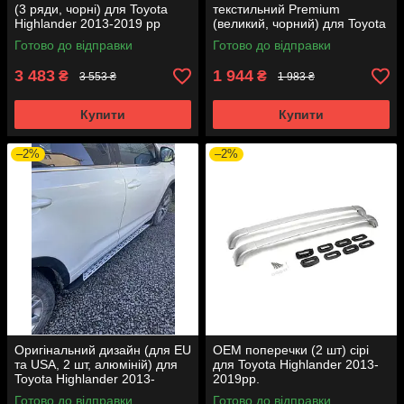
(3 ряди, чорні) для Toyota
текстильний Premium
Highlander 2013-2019 рр
(великий, чорний) для Toyota
Highlander 2013-2019 рр
Готово до відправки
Готово до відправки
3 483
1 944
₴
₴
3 553 ₴
1 983 ₴
Купити
Купити
–2%
–2%
Оригінальний дизайн (для EU
ОЕМ поперечки (2 шт) сірі
та USA, 2 шт, алюміній) для
для Toyota Highlander 2013-
Toyota Highlander 2013-
2019рр.
2019рр.
Готово до відправки
Готово до відправки