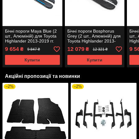
Бічні пороги Maya Blue (2
Бічні пороги Bosphorus
Бічн
шт., Алюміній) для Toyota
Grey (2 шт., Алюміній) для
шт.,
Highlander 2013-2019 гг.
Toyota Highlander 2013-
High
2019 гг.
9 654
12 079
9 5
₴
₴
9 847 ₴
12 321 ₴
Купити
Купити
Акційні пропозиції та новинки
–2%
–2%