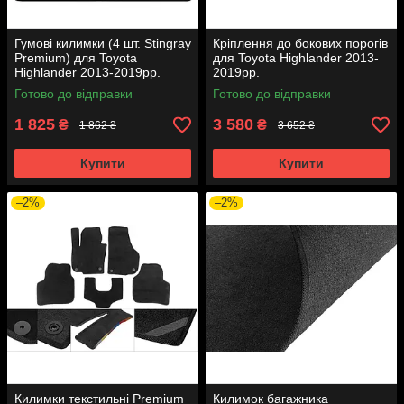
Гумові килимки (4 шт. Stingray
Кріплення до бокових порогів
Premium) для Toyota
для Toyota Highlander 2013-
Highlander 2013-2019рр.
2019рр.
Готово до відправки
Готово до відправки
1 825
3 580
₴
₴
1 862 ₴
3 652 ₴
Купити
Купити
–2%
–2%
Килимки текстильні Premium
Килимок багажника