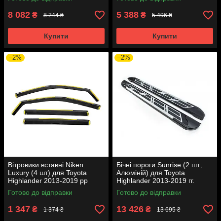
8 082
5 388
₴
₴
8 244 ₴
5 496 ₴
Купити
Купити
–2%
–2%
Вітровики вставні Niken
Бічні пороги Sunrise (2 шт.,
Luxury (4 шт) для Toyota
Алюміній) для Toyota
Highlander 2013-2019 рр
Highlander 2013-2019 гг.
Готово до відправки
Готово до відправки
1 347
13 426
₴
₴
1 374 ₴
13 695 ₴