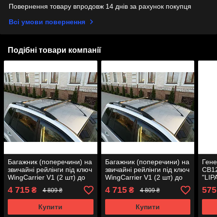
Повернення товару впродовж 14 днів за рахунок покупця
Всі умови повернення
Подібні товари компанії
Багажник (поперечини) на
Багажник (поперечини) на
Гене
звичайні рейлінги під ключ
звичайні рейлінги під ключ
CB12
WingCarrier V1 (2 шт) до
WingCarrier V1 (2 шт) до
"LIP
110 см, сірий для бмв X7
110 см, чорний для бмв
4 715
4 715
575
₴
₴
4 809 ₴
4 809 ₴
G07 2019- рр
X7 G07 2019- рр
Купити
Купити