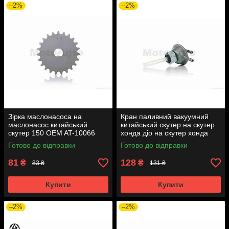
–2%
–2%
Зірка маслонасоса на
Кран паливний вакуумний
маслонасос китайський
китайський скутер на скутер
скутер 150 OEM AT-10066
хонда діо на скутер хонда
такт AF24 вкручується M16
Готово до відправки
Готово до відправки
AT-7074
81
128
₴
₴
83 ₴
131 ₴
Купити
Купити
–2%
–2%