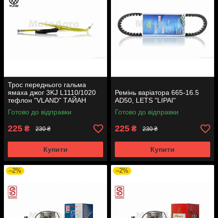
Трос переднього гальма
ямаха джог 3KJ L1110/1020
Ремінь варіатора 665-16.5
тефлон "VLAND" ТАЙАН
AD50, LETS "LIPAI"
Готово до відправки
Готово до відправки
225
225
₴
₴
230 ₴
230 ₴
Купити
Купити
–2%
–2%