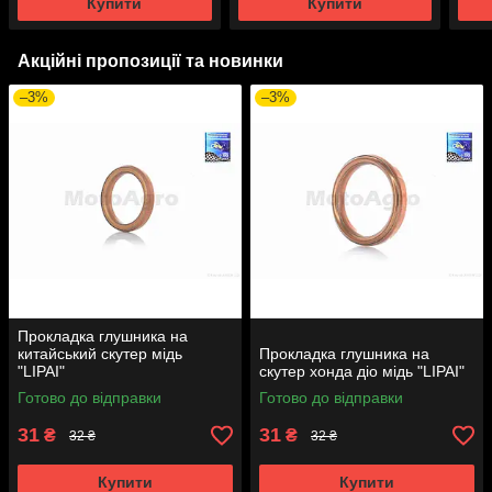
Купити
Купити
Акційні пропозиції та новинки
–3%
–3%
Прокладка глушника на
китайський скутер мідь
Прокладка глушника на
"LIPAI"
скутер хонда діо мідь "LIPAI"
Готово до відправки
Готово до відправки
31
31
₴
₴
32 ₴
32 ₴
Купити
Купити