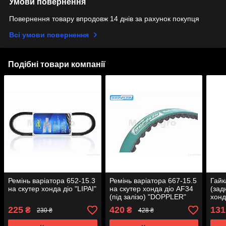
Умови повернення
Повернення товару впродовж 14 днів за рахунок покупця
Всі умови повернення
Подібні товари компанії
Ремінь варіатора 652-15.3
Ремінь варіатора 667-15.5
Гайк
на скутер хонда діо "LIPAI"
на скутер хонда діо AF34
(зад
(під залізо) "DOPPLER"
хонд
скут
225
420
131
₴
₴
230 ₴
428 ₴