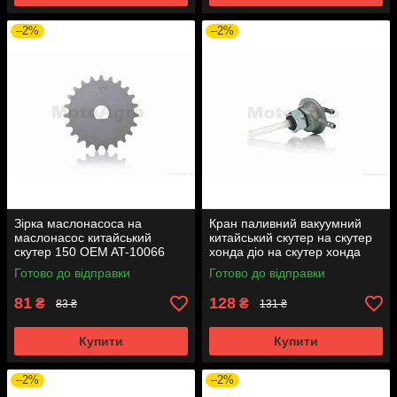
–2%
–2%
Зірка маслонасоса на
Кран паливний вакуумний
маслонасос китайський
китайський скутер на скутер
скутер 150 OEM AT-10066
хонда діо на скутер хонда
такт AF24 вкручується M16
Готово до відправки
Готово до відправки
AT-7074
81
128
₴
₴
83 ₴
131 ₴
Купити
Купити
–2%
–2%