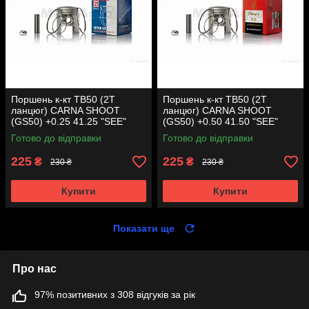
Поршень к-кт TB50 (2T
Поршень к-кт TB50 (2T
ланцюг) CARNA SHOOT
ланцюг) CARNA SHOOT
(GS50) +0.25 41.25 "SEE"
(GS50) +0.50 41.50 "SEE"
(Sheng-E) таємниця (акція)
(Sheng-E) таємниця (акція)
Готово до відправки
Готово до відправки
225
225
₴
₴
230 ₴
230 ₴
Купити
Купити
Показати ще
Про нас
97% позитивних з 308 відгуків за рік