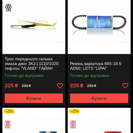
Трос переднього гальма
ямаха джог 3KJ L1110/1020
Ремінь варіатора 665-16.5
тефлон "VLAND" ТАЙАН
AD50, LETS "LIPAI"
Готово до відправки
Готово до відправки
225
225
₴
₴
230 ₴
230 ₴
Купити
Купити
–2%
–2%