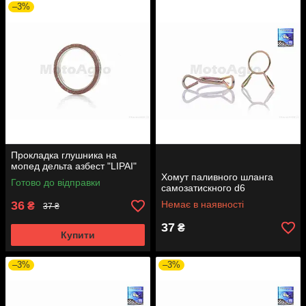
–3%
Прокладка глушника на
мопед дельта азбест "LIPAI"
Хомут паливного шланга
Готово до відправки
самозатискного d6
36
Немає в наявності
₴
37 ₴
37
₴
Купити
–3%
–3%