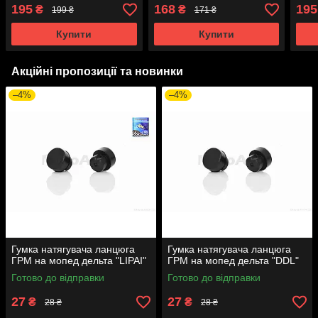
195
168
195
₴
₴
199 ₴
171 ₴
Купити
Купити
Акційні пропозиції та новинки
–4%
–4%
Гумка натягувача ланцюга
Гумка натягувача ланцюга
ГРМ на мопед дельта "LIPAI"
ГРМ на мопед дельта "DDL"
Готово до відправки
Готово до відправки
27
27
₴
₴
28 ₴
28 ₴