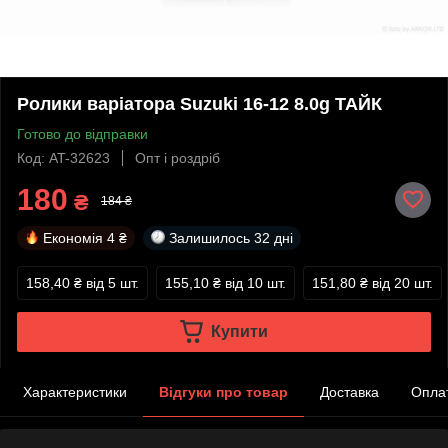
Ролики варіатора Suzuki 16-12 8.0g ТАЙК
Готово до відправки
Код: AT-32623
Опт і роздріб
180
₴
184 ₴
Економія
4 ₴
Залишилось
32 дні
158,40 ₴
від 5 шт.
155,10 ₴
від 10 шт.
151,80 ₴
від 20 шт.
Купити
Характеристики
Відгуки про товар
Доставка
Опла