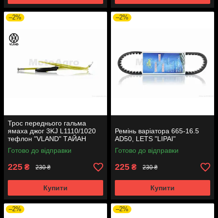
–2%
–2%
Трос переднього гальма
ямаха джог 3KJ L1110/1020
Ремінь варіатора 665-16.5
тефлон "VLAND" ТАЙАН
AD50, LETS "LIPAI"
Готово до відправки
Готово до відправки
225
225
₴
₴
230 ₴
230 ₴
Купити
Купити
–2%
–2%