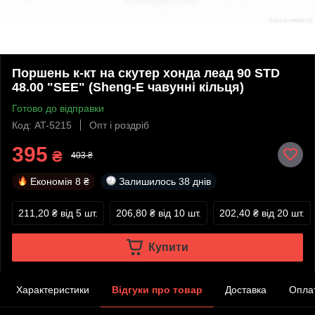
Поршень к-кт на скутер хонда леад 90 STD
48.00 "SEE" (Sheng-E чавунні кільця)
Готово до відправки
Код: AT-5215
Опт і роздріб
395
₴
403 ₴
Економія
8 ₴
Залишилось
38 днів
211,20 ₴
від 5 шт.
206,80 ₴
від 10 шт.
202,40 ₴
від 20 шт.
Купити
Характеристики
Відгуки про товар
Доставка
Опла