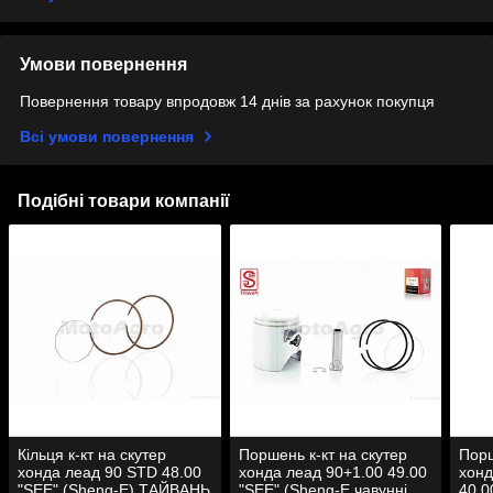
Умови повернення
Повернення товару впродовж 14 днів за рахунок покупця
Всі умови повернення
Подібні товари компанії
Кільця к-кт на скутер
Поршень к-кт на скутер
Порш
хонда леад 90 STD 48.00
хонда леад 90+1.00 49.00
хонд
"SEE" (Sheng-E) ТАЙВАНЬ
"SEE" (Sheng-E чавунні
40.0