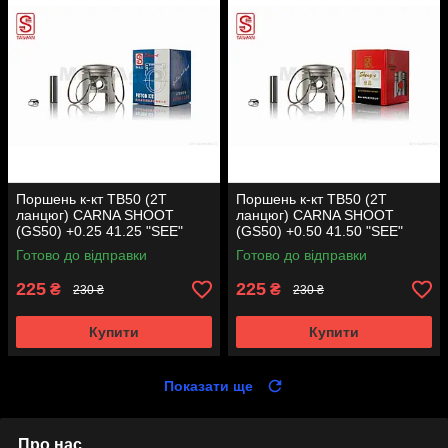
Поршень к-кт TB50 (2T
Поршень к-кт TB50 (2T
ланцюг) CARNA SHOOT
ланцюг) CARNA SHOOT
(GS50) +0.25 41.25 "SEE"
(GS50) +0.50 41.50 "SEE"
(Sheng-E) таємниця (акція)
(Sheng-E) таємниця (акція)
Готово до відправки
Готово до відправки
225
225
₴
₴
230 ₴
230 ₴
Купити
Купити
Показати ще
Про нас