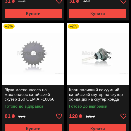
31
31
₴
₴
32 ₴
32 ₴
Купити
Купити
–2%
–2%
Зірка маслонасоса на
Кран паливний вакуумний
маслонасос китайський
китайський скутер на скутер
скутер 150 OEM AT-10066
хонда діо на скутер хонда
такт AF24 вкручується M16
Готово до відправки
Готово до відправки
AT-7074
81
128
₴
₴
83 ₴
131 ₴
Купити
Купити