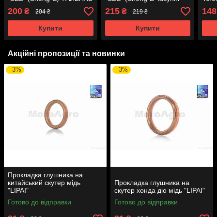
AT-1184
кільця) ТАЙАН
чаву
200
215
148
₴
₴
204 ₴
219 ₴
Купити
Купити
Акційні пропозиції та новинки
–3%
–3%
Прокладка глушника на
китайський скутер мідь
Прокладка глушника на
"LIPAI"
скутер хонда діо мідь "LIPAI"
Готово до відправки
Готово до відправки