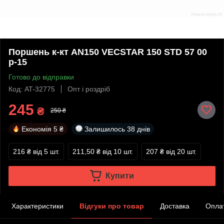
Поршень к-кт AN150 VECSTAR 150 STD 57 00
p-15
Готово до відправки
Код: AT-32775
Опт і роздріб
245
₴
250 ₴
Економія
5 ₴
Залишилось
38 днів
216 ₴
від 5 шт.
211,50 ₴
від 10 шт.
207 ₴
від 20 шт.
Купити
Характеристики
Відгуки про товар
Доставка
Опла