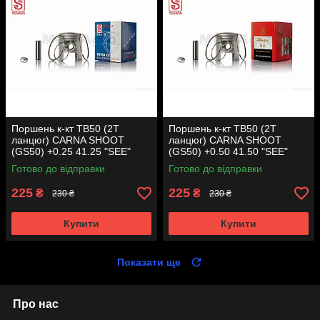
Поршень к-кт TB50 (2T
Поршень к-кт TB50 (2T
ланцюг) CARNA SHOOT
ланцюг) CARNA SHOOT
(GS50) +0.25 41.25 "SEE"
(GS50) +0.50 41.50 "SEE"
(Sheng-E) таємниця (акція)
(Sheng-E) таємниця (акція)
Готово до відправки
Готово до відправки
225
225
₴
₴
230 ₴
230 ₴
Купити
Купити
Показати ще
Про нас