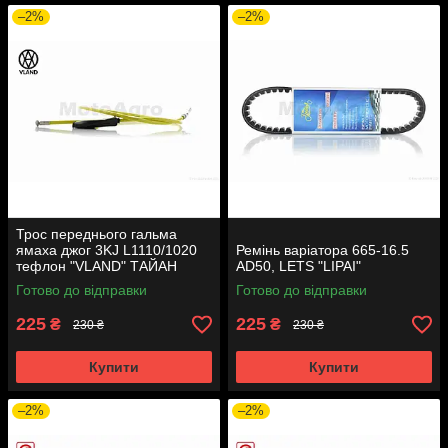
–2%
–2%
Трос переднього гальма
ямаха джог 3KJ L1110/1020
Ремінь варіатора 665-16.5
тефлон "VLAND" ТАЙАН
AD50, LETS "LIPAI"
Готово до відправки
Готово до відправки
225
225
₴
₴
230 ₴
230 ₴
Купити
Купити
–2%
–2%