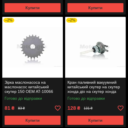
Купити
Купити
–2%
–2%
Зірка маслонасоса на
Кран паливний вакуумний
маслонасос китайський
китайський скутер на скутер
скутер 150 OEM AT-10066
хонда діо на скутер хонда
такт AF24 вкручується M16
Готово до відправки
Готово до відправки
AT-7074
81
128
₴
₴
83 ₴
131 ₴
Купити
Купити