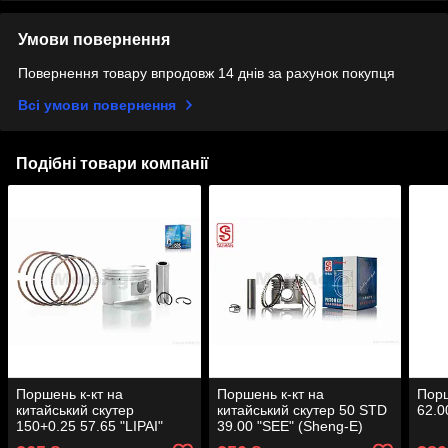
Умови повернення
Повернення товару впродовж 14 днів за рахунок покупця
Всі умови повернення
Подібні товари компанії
Поршень к-кт на
Поршень к-кт на
Порш
китайський скутер
китайський скутер 50 STD
62.0
150+0.25 57.65 "LIPAI"
39.00 "SEE" (Sheng-E)
(клас A)
Тайвань