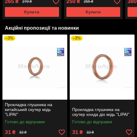
265
250
380
₴
₴
270 ₴
255 ₴
Купити
Купити
Акційні пропозиції та новинки
–3%
–3%
Прокладка глушника на
китайський скутер мідь
Прокладка глушника на
"LIPAI"
скутер хонда діо мідь "LIPAI"
Готово до відправки
Готово до відправки
31
31
₴
₴
32 ₴
32 ₴