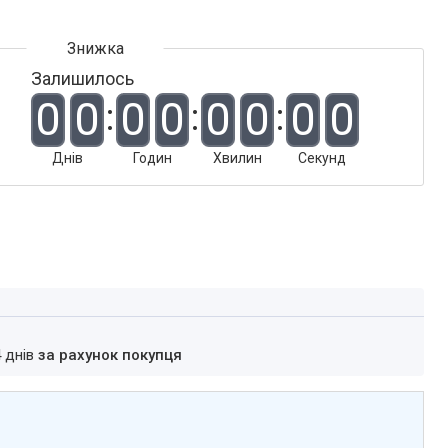
Залишилось
0
0
0
0
0
0
0
0
Днів
Годин
Хвилин
Секунд
4 днів
за рахунок покупця