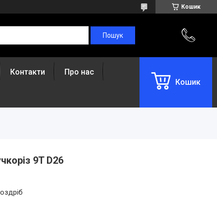
Кошик
Контакти
Про нас
Кошик
чкоріз 9T D26
роздріб