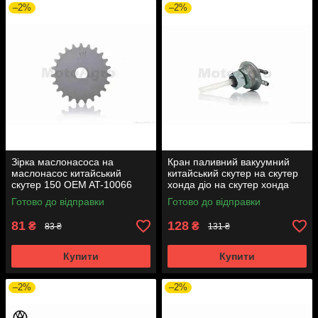
–2%
–2%
Зірка маслонасоса на
Кран паливний вакуумний
маслонасос китайський
китайський скутер на скутер
скутер 150 OEM AT-10066
хонда діо на скутер хонда
такт AF24 вкручується M16
Готово до відправки
Готово до відправки
AT-7074
81
128
₴
₴
83 ₴
131 ₴
Купити
Купити
–2%
–2%