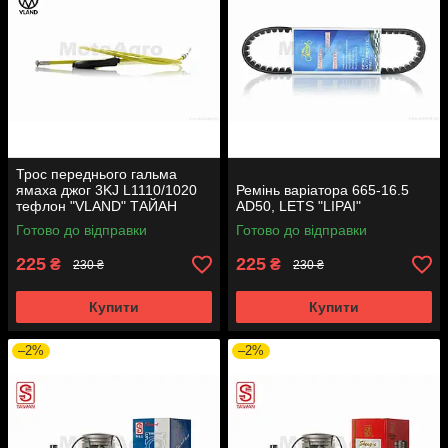
Трос переднього гальма
ямаха джог 3KJ L1110/1020
Ремінь варіатора 665-16.5
тефлон "VLAND" ТАЙАН
AD50, LETS "LIPAI"
Готово до відправки
Готово до відправки
225
225
₴
₴
230 ₴
230 ₴
Купити
Купити
–2%
–2%