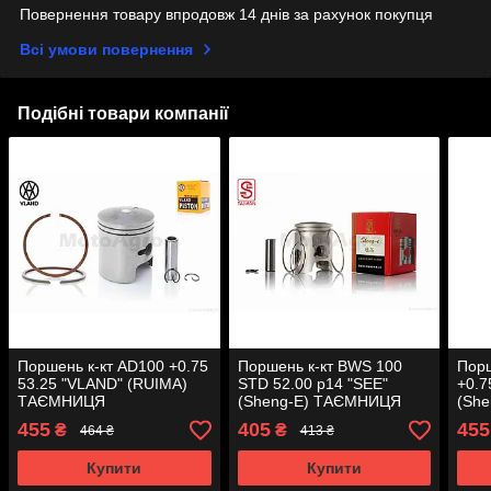
Повернення товару впродовж 14 днів за рахунок покупця
Всі умови повернення
Подібні товари компанії
Поршень к-кт AD100 +0.75
Поршень к-кт BWS 100
Порш
53.25 "VLAND" (RUIMA)
STD 52.00 p14 "SEE"
+0.7
ТАЄМНИЦЯ
(Sheng-E) ТАЄМНИЦЯ
(She
455
405
455
₴
₴
464 ₴
413 ₴
Купити
Купити