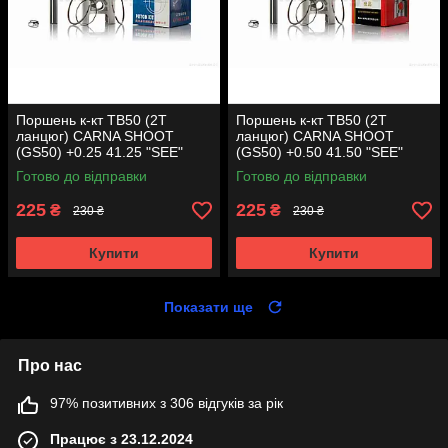
Поршень к-кт TB50 (2T
Поршень к-кт TB50 (2T
ланцюг) CARNA SHOOT
ланцюг) CARNA SHOOT
(GS50) +0.25 41.25 "SEE"
(GS50) +0.50 41.50 "SEE"
(Sheng-E) таємниця (акція)
(Sheng-E) таємниця (акція)
Готово до відправки
Готово до відправки
225
225
₴
₴
230 ₴
230 ₴
Купити
Купити
Показати ще
Про нас
97% позитивних з 306 відгуків за рік
Працює з 23.12.2024