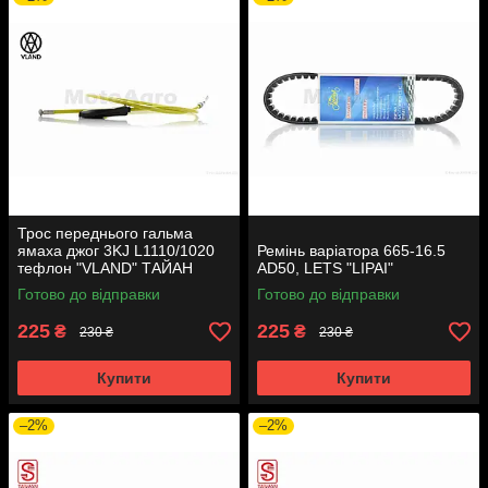
Трос переднього гальма
ямаха джог 3KJ L1110/1020
Ремінь варіатора 665-16.5
тефлон "VLAND" ТАЙАН
AD50, LETS "LIPAI"
Готово до відправки
Готово до відправки
225
225
₴
₴
230 ₴
230 ₴
Купити
Купити
–2%
–2%