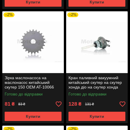
Купити
Купити
–2%
–2%
Зірка маслонасоса на
Кран паливний вакуумний
маслонасос китайський
китайський скутер на скутер
скутер 150 OEM AT-10066
хонда діо на скутер хонда
такт AF24 вкручується M16
Готово до відправки
Готово до відправки
AT-7074
81
128
₴
₴
83 ₴
131 ₴
Купити
Купити
–2%
–2%