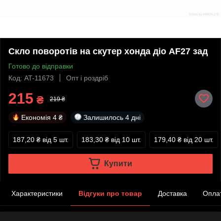
Скло поворотів на скутер хонда діо AF27 зад
Готово до відправки
Код: AT-11673
Опт і роздріб
215
₴
219 ₴
Економія
4 ₴
Залишилось
4 дні
187,20 ₴
від 5 шт.
183,30 ₴
від 10 шт.
179,40 ₴
від 20 шт.
Купити
Характеристики
Відгуки про товар
Доставка
Опла