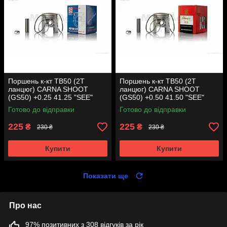
Поршень к-кт TB50 (2T
Поршень к-кт TB50 (2T
ланцюг) CARNA SHOOT
ланцюг) CARNA SHOOT
(GS50) +0.25 41.25 "SEE"
(GS50) +0.50 41.50 "SEE"
(Sheng-E) таємниця (акція)
(Sheng-E) таємниця (акція)
Готово до відправки
Готово до відправки
225
225
₴
₴
230 ₴
230 ₴
Купити
Купити
Показати ще
Про нас
97% позитивних з 308 відгуків за рік