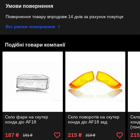
Умови повернення
Повернення товару впродовж 14 днів за рахунок покупця
Всі умови повернення
Подібні товари компанії
Скло фари на скутер
Скло поворотів на скутер
Скло
хонда діо AF18
хонда діо AF18 зад
хонд
(тон
187
215
215
₴
₴
191 ₴
219 ₴