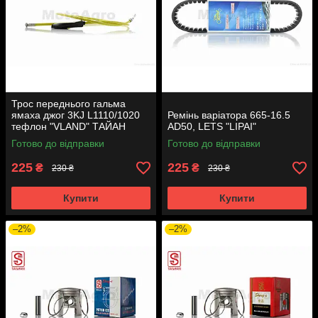
Трос переднього гальма
ямаха джог 3KJ L1110/1020
Ремінь варіатора 665-16.5
тефлон "VLAND" ТАЙАН
AD50, LETS "LIPAI"
Готово до відправки
Готово до відправки
225
225
₴
₴
230 ₴
230 ₴
Купити
Купити
–2%
–2%