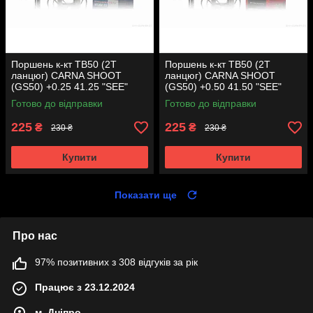
Поршень к-кт TB50 (2T
Поршень к-кт TB50 (2T
ланцюг) CARNA SHOOT
ланцюг) CARNA SHOOT
(GS50) +0.25 41.25 "SEE"
(GS50) +0.50 41.50 "SEE"
(Sheng-E) таємниця (акція)
(Sheng-E) таємниця (акція)
Готово до відправки
Готово до відправки
225
225
₴
₴
230 ₴
230 ₴
Купити
Купити
Показати ще
Про нас
97% позитивних з 308 відгуків за рік
Працює з 23.12.2024
м. Дніпро