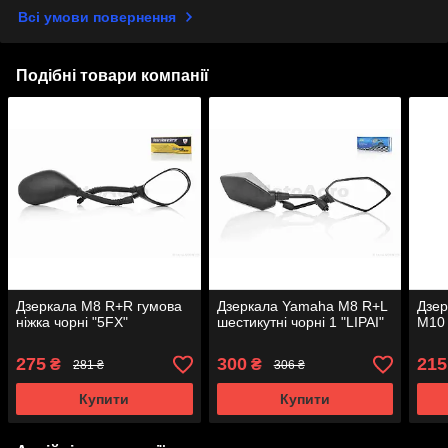
Всі умови повернення
Подібні товари компанії
Дзеркала M8 R+R гумова
Дзеркала Yamaha M8 R+L
Дзер
ніжка чорні "5FX"
шестикутні чорні 1 "LIPAI"
M10 
275
300
215
₴
₴
281 ₴
306 ₴
Купити
Купити