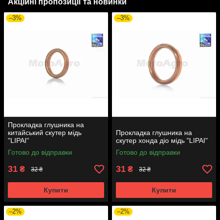
Акційні пропозиції та новинки
–3%
–3%
Прокладка глушника на
китайський скутер мідь
Прокладка глушника на
"LIPAI"
скутер хонда діо мідь "LIPAI"
Готово до відправки
Готово до відправки
31
31
₴
₴
32 ₴
32 ₴
Купити
Купити
–2%
–2%