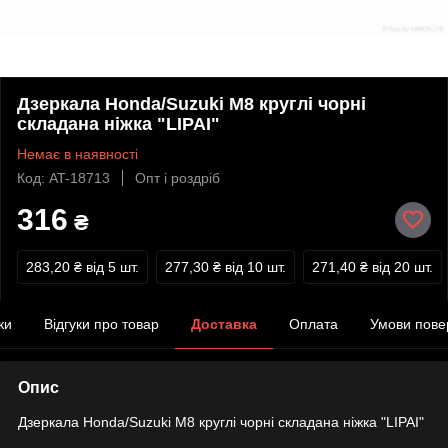
Дзеркала Honda/Suzuki M8 круглі чорні
складана ніжка "LIPAI"
Немає в наявності
Код: AT-18713
Опт і роздріб
316
₴
283,20 ₴
від 5 шт.
277,30 ₴
від 10 шт.
271,40 ₴
від 20 шт.
ки
Відгуки про товар
Доставка
Оплата
Умови пове
Опис
Дзеркала Honda/Suzuki M8 круглі чорні складана ніжка "LIPAI"