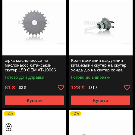
Зірка маслонасоса на
Кран паливний вакуумний
маслонасос китайський
китайський скутер на скутер
скутер 150 OEM AT-10066
хонда діо на скутер хонда
такт AF24 вкручується M16
Готово до відправки
Готово до відправки
AT-7074
81
128
₴
₴
83 ₴
131 ₴
Купити
Купити
–2%
–2%