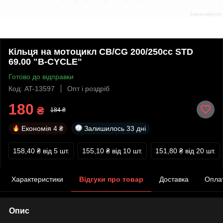
Кільця на мотоцикл CB/CG 200/250cc STD
69.00 "B-CYCLE"
Готово до відправки
Код: AT-13597
Опт і роздріб
180
₴
184 ₴
Економія
4 ₴
Залишилось
33 дні
158,40 ₴
від 5 шт.
155,10 ₴
від 10 шт.
151,80 ₴
від 20 шт.
Характеристики
Відгуки про товар
Доставка
Опла
Опис