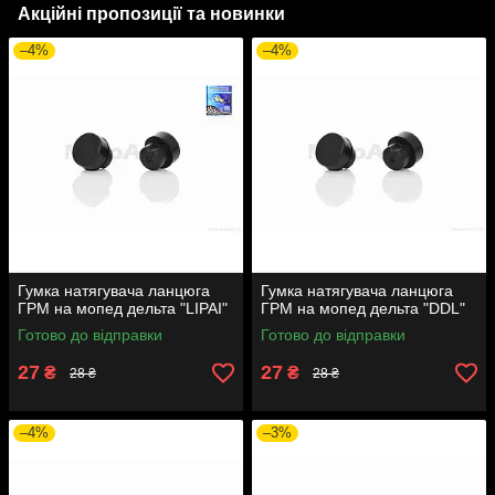
Акційні пропозиції та новинки
–4%
–4%
Гумка натягувача ланцюга
Гумка натягувача ланцюга
ГРМ на мопед дельта "LIPAI"
ГРМ на мопед дельта "DDL"
Готово до відправки
Готово до відправки
27
27
₴
₴
28 ₴
28 ₴
–4%
–3%