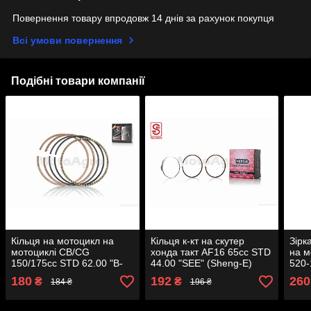
Повернення товару впродовж 14 днів за рахунок покупця
Всі умови повернення
Подібні товари компанії
Кільця на мотоцикл на
Кільця к-кт на скутер
Зірк
мотоциклі CB/CG
хонда такт AF16 65cc STD
на м
150/175cc STD 62.00 "B-
44.00 "SEE" (Sheng-E)
520-
CYCLE"
ТАЄМНИЦЯ
"KD
180
192
260
₴
₴
184 ₴
196 ₴