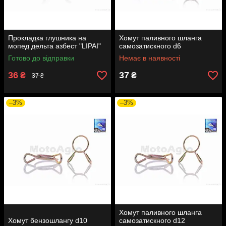
Прокладка глушника на
Хомут паливного шланга
мопед дельта азбест "LIPAI"
самозатискного d6
Готово до відправки
Немає в наявності
36
37
₴
₴
37 ₴
–3%
–3%
Хомут паливного шланга
Хомут бензошлангу d10
самозатискного d12