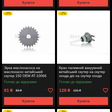
Купити
Купити
–2%
–2%
Зірка маслонасоса на
Кран паливний вакуумний
маслонасос китайський
китайський скутер на скутер
скутер 150 OEM AT-10066
хонда діо на скутер хонда
такт AF24 вкручується M16
Готово до відправки
Готово до відправки
AT-7074
81
128
₴
₴
83 ₴
131 ₴
Купити
Купити
–2%
–2%