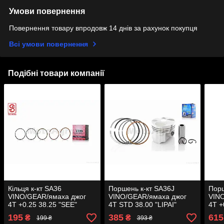
Умови повернення
Повернення товару впродовж 14 днів за рахунок покупця
Всі умови повернення
Подібні товари компанії
Кільця к-кт SA36
Поршень к-кт SA36J
Порш
VINO/GEAR/ямаха джог
VINO/GEAR/ямаха джог
VIN
4T +0.25 38.25 "SEE"
4T STD 38.00 "LIPAI"
4T +
(Sheng-E) таємниця
ТАЄ
195
385
615
₴
₴
199 ₴
393 ₴