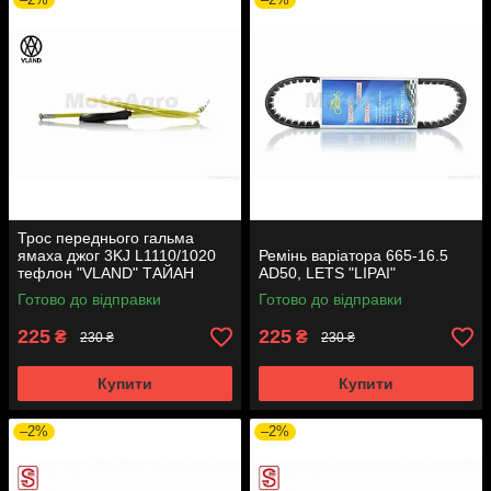
Трос переднього гальма
ямаха джог 3KJ L1110/1020
Ремінь варіатора 665-16.5
тефлон "VLAND" ТАЙАН
AD50, LETS "LIPAI"
Готово до відправки
Готово до відправки
225
225
₴
₴
230 ₴
230 ₴
Купити
Купити
–2%
–2%