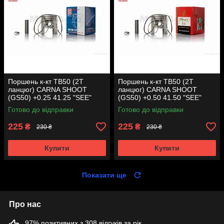
Поршень к-кт TB50 (2T
Поршень к-кт TB50 (2T
ланцюг) CARNA SHOOT
ланцюг) CARNA SHOOT
(GS50) +0.25 41.25 "SEE"
(GS50) +0.50 41.50 "SEE"
(Sheng-E) таємниця (акція)
(Sheng-E) таємниця (акція)
Готово до відправки
Готово до відправки
225
225
₴
₴
230 ₴
230 ₴
Купити
Купити
Показати ще
Про нас
97% позитивних з 308 відгуків за рік