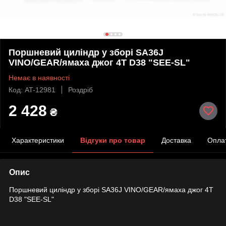
Поршневий циліндр у зборі SA36J
VINO/GEAR/ямаха джог 4T D38 "SEE-SL"
Немає в наявності
Код: AT-12981
Роздріб
2 428
₴
Характеристики
Відгуки про товар
Доставка
Опла
Опис
Поршневий циліндр у зборі SA36J VINO/GEAR/ямаха джог 4T
D38 "SEE-SL"