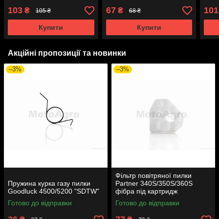
103
67
101
₴
₴
105 ₴
68 ₴
Купити
Купити
Акційні пропозиції та новинки
–3%
–3%
Фільтр повітряної пилки
Пружина курка газу пилки
Partner 340S/350S/360S
Goodluck 4500/5200 "SDTW"
фібра під картридж
рельєфна
Готово до відправки
Готово до відправки