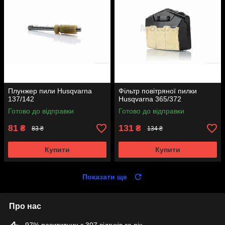
Плунжер пили Husqvarna
Фільтр повітряної пилки
137/142
Husqvarna 365/372
Готово до відправки
Готово до відправки
81
131
₴
₴
83 ₴
134 ₴
Купити
Купити
Показати ще
Про нас