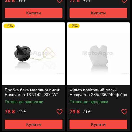
36
77
₴
₴
37 ₴
79 ₴
Купити
Купити
–2%
–2%
Пробка бака масляної пилки
Фільтр повітряний пилки
Husqvarna 137/142 "SDTW"
Husqvarna 235/236/240 фібра
Готово до відправки
Готово до відправки
78
79
₴
₴
80 ₴
81 ₴
Купити
Купити