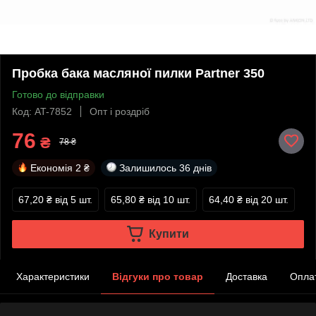
Пробка бака масляної пилки Partner 350
Готово до відправки
Код: AT-7852
Опт і роздріб
76
₴
78 ₴
Економія
2 ₴
Залишилось
36 днів
67,20 ₴
від 5 шт.
65,80 ₴
від 10 шт.
64,40 ₴
від 20 шт.
Купити
Характеристики
Відгуки про товар
Доставка
Опла