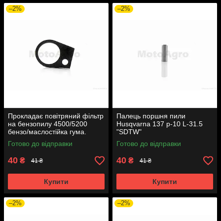
–2%
–2%
Прокладає повітряний фільтр
Палець поршня пили
на бензопилу 4500/5200
Husqvarna 137 p-10 L-31.5
бензо/маслостійка гума.
"SDTW"
Готово до відправки
Готово до відправки
40
40
₴
₴
41 ₴
41 ₴
Купити
Купити
–2%
–2%