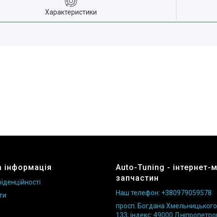
Характеристики
 інформація
Auto-Tuning - інтернет-
запчастин
іденційності
Наш телефон: +380979059578
ти
просп. Богдана Хмельницького б
133, індекс: 49000 Дніпропетро