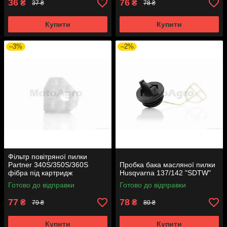
36
76
₴
₴
37 ₴
78 ₴
Купити
Купити
–3%
–2%
Фільтр повітряної пилки
Partner 340S/350S/360S
Пробка бака масляної пилки
фібра під картридж
Husqvarna 137/142 "SDTW"
рельєфна
Готово до відправки
Готово до відправки
77
78
₴
₴
79 ₴
80 ₴
Купити
Купити