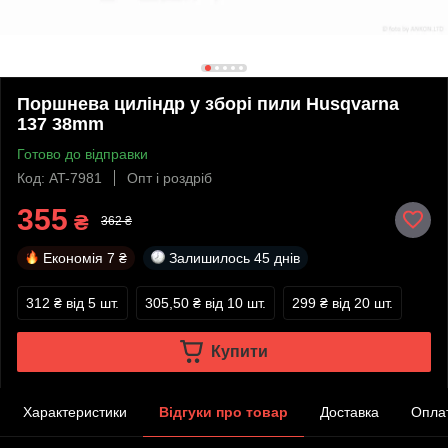
Поршнева циліндр у зборі пили Husqvarna
137 38mm
Готово до відправки
Код: AT-7981
Опт і роздріб
355
₴
362 ₴
Економія
7 ₴
Залишилось
45 днів
312 ₴
від 5 шт.
305,50 ₴
від 10 шт.
299 ₴
від 20 шт.
Купити
Характеристики
Відгуки про товар
Доставка
Опла