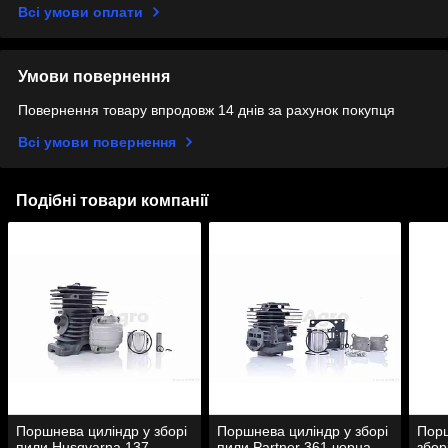
Всі умови оплати
Умови повернення
Повернення товару впродовж 14 днів за рахунок покупця
Всі умови повернення
Подібні товари компанії
Поршнева циліндр у зборі
Поршнева циліндр у зборі
Порш
пили Husqvarna 137
пили Partner 361 чорна
збор