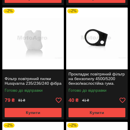
–2%
–2%
Прокладає повітряний фільтр
Фільтр повітряний пилки
на бензопилу 4500/5200
Husqvarna 235/236/240 фібра
бензо/маслостійка гума.
Готово до відправки
Готово до відправки
79
40
₴
₴
81 ₴
41 ₴
Купити
Купити
–2%
–2%