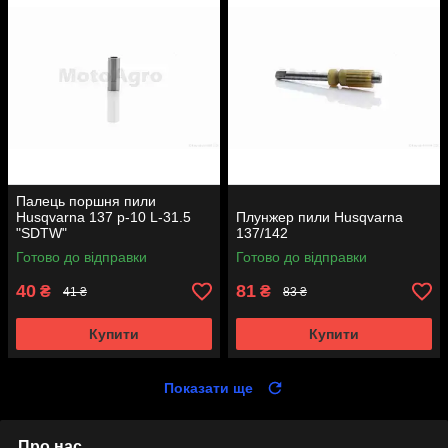
Палець поршня пили
Husqvarna 137 p-10 L-31.5
Плунжер пили Husqvarna
"SDTW"
137/142
Готово до відправки
Готово до відправки
40
81
₴
₴
41 ₴
83 ₴
Купити
Купити
Показати ще
Про нас