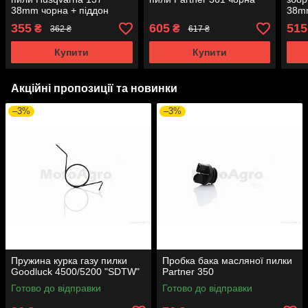
38mm чорна + піддон
38m
(кла
355
605
515
₴
₴
362 ₴
617 ₴
Купити
Купити
Акційні пропозиції та новинки
–3%
–3%
Пружина курка газу пилки
Пробка бака масляної пилки
Goodluck 4500/5200 "SDTW"
Partner 350
Готово до відправки
Готово до відправки