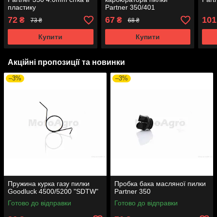
пластику
Partner 350/401
72
67
101
₴
₴
73 ₴
68 ₴
Купити
Купити
Акційні пропозиції та новинки
–3%
–3%
Пружина курка газу пилки
Пробка бака масляної пилки
Goodluck 4500/5200 "SDTW"
Partner 350
Готово до відправки
Готово до відправки