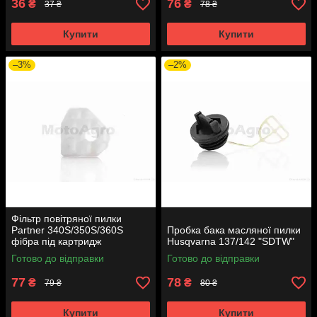
36
76
₴
₴
37 ₴
78 ₴
Купити
Купити
–3%
–2%
Фільтр повітряної пилки
Partner 340S/350S/360S
Пробка бака масляної пилки
фібра під картридж
Husqvarna 137/142 "SDTW"
рельєфна
Готово до відправки
Готово до відправки
77
78
₴
₴
79 ₴
80 ₴
Купити
Купити