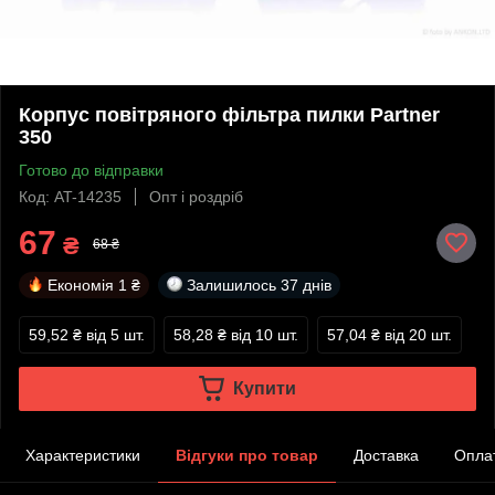
Корпус повітряного фільтра пилки Partner
350
Готово до відправки
Код: AT-14235
Опт і роздріб
67
₴
68 ₴
Економія
1 ₴
Залишилось
37 днів
59,52 ₴
від 5 шт.
58,28 ₴
від 10 шт.
57,04 ₴
від 20 шт.
Купити
Характеристики
Відгуки про товар
Доставка
Опла