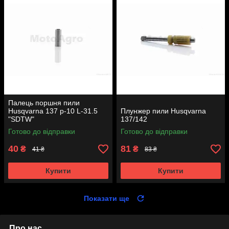
Палець поршня пили
Husqvarna 137 p-10 L-31.5
Плунжер пили Husqvarna
"SDTW"
137/142
Готово до відправки
Готово до відправки
40
81
₴
₴
41 ₴
83 ₴
Купити
Купити
Показати ще
Про нас