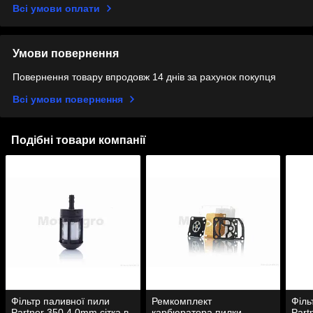
Всі умови оплати
Умови повернення
Повернення товару впродовж 14 днів за рахунок покупця
Всі умови повернення
Подібні товари компанії
Фільтр паливної пили
Ремкомплект
Філь
Partner 350 4.0mm сітка в
карбюратора пилки
Part