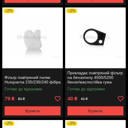
–2%
–2%
Прокладає повітряний фільтр
Фільтр повітряний пилки
на бензопилу 4500/5200
Husqvarna 235/236/240 фібра
бензо/маслостійка гума.
Готово до відправки
Готово до відправки
79
40
₴
₴
81 ₴
41 ₴
Купити
Купити
–2%
–2%